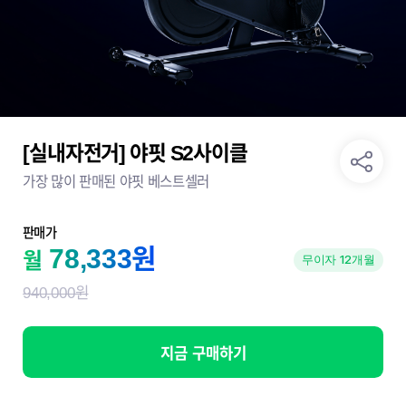
[실내자전거] 야핏 S2사이클
가장 많이 판매된 야핏 베스트셀러
판매가
78,333원
월
무이자 12개월
940,000원
지금 구매하기