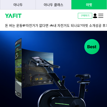
야나두
야나두 클래스
야핏
login
hambur
구매하기
menu
돈 버는 운동💸
자전거가 없다면 🚲
내 자전거도 되나요?
야핏 소개
성공 후